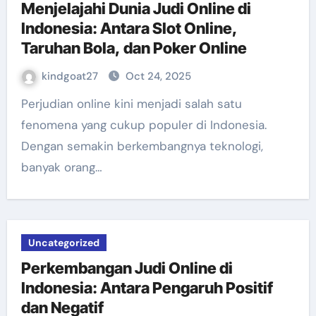
Menjelajahi Dunia Judi Online di
Indonesia: Antara Slot Online,
Taruhan Bola, dan Poker Online
kindgoat27
Oct 24, 2025
Perjudian online kini menjadi salah satu
fenomena yang cukup populer di Indonesia.
Dengan semakin berkembangnya teknologi,
banyak orang…
Uncategorized
Perkembangan Judi Online di
Indonesia: Antara Pengaruh Positif
dan Negatif