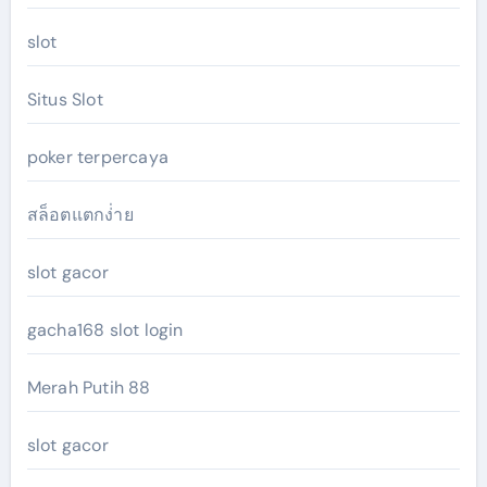
slot
Situs Slot
poker terpercaya
สล็อตแตกง่่าย
slot gacor
gacha168 slot login
Merah Putih 88
slot gacor